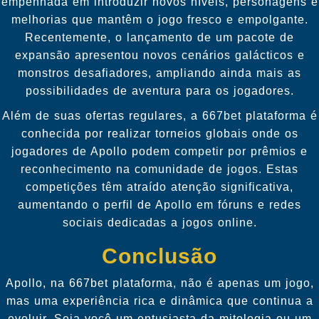
empenhada em introduzir novos níveis, personagens e
melhorias que mantêm o jogo fresco e empolgante.
Recentemente, o lançamento de um pacote de
expansão apresentou novos cenários galácticos e
monstros desafiadores, ampliando ainda mais as
possibilidades de aventura para os jogadores.
Além de suas ofertas regulares, a 667bet plataforma é
conhecida por realizar torneios globais onde os
jogadores de Apollo podem competir por prêmios e
reconhecimento na comunidade de jogos. Estas
competições têm atraído atenção significativa,
aumentando o perfil de Apollo em fóruns e redes
sociais dedicadas a jogos online.
Conclusão
Apollo, na 667bet plataforma, não é apenas um jogo,
mas uma experiência rica e dinâmica que continua a
evoluir. Seja você um entusiasta da mitologia ou um