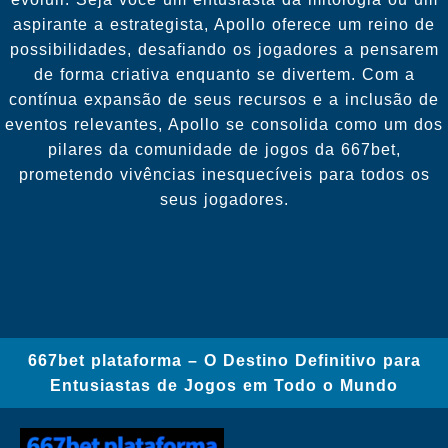
aspirante a estrategista, Apollo oferece um reino de
possibilidades, desafiando os jogadores a pensarem
de forma criativa enquanto se divertem. Com a
contínua expansão de seus recursos e a inclusão de
eventos relevantes, Apollo se consolida como um dos
pilares da comunidade de jogos da 667bet,
prometendo vivências inesquecíveis para todos os
seus jogadores.
667bet plataforma – O Destino Definitivo para
Entusiastas de Jogos em Todo o Mundo