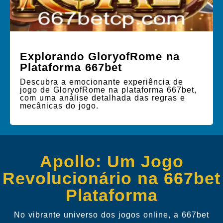
Explorando GloryofRome na
Plataforma 667bet
Descubra a emocionante experiência de
jogo de GloryofRome na plataforma 667bet,
com uma análise detalhada das regras e
mecânicas do jogo.
Apollo: Um Jogo
Revolucionário na 667bet
Plataforma
No vibrante universo dos jogos online, a 667bet