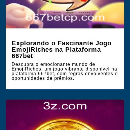
Explorando o Fascinante Jogo
EmojiRiches na Plataforma
667bet
Descubra o emocionante mundo de
EmojiRiches, um jogo vibrante disponível na
plataforma 667bet, com regras envolventes e
oportunidades de prêmios.