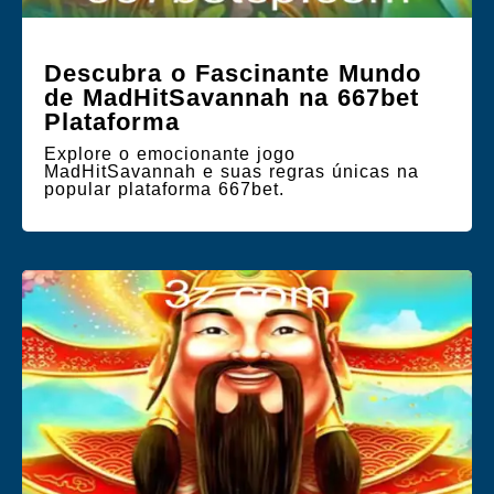
Descubra o Fascinante Mundo
de MadHitSavannah na 667bet
Plataforma
Explore o emocionante jogo
MadHitSavannah e suas regras únicas na
popular plataforma 667bet.