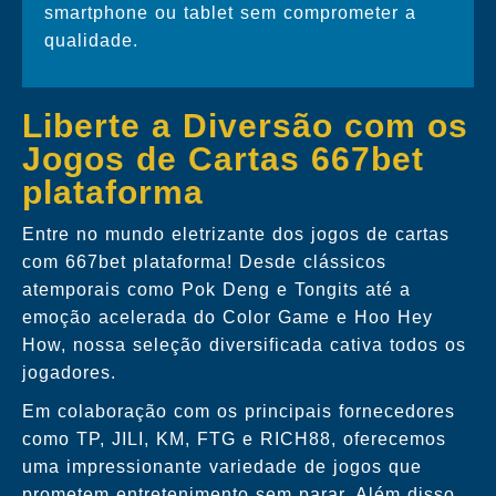
smartphone ou tablet sem comprometer a
qualidade.
Liberte a Diversão com os
Jogos de Cartas 667bet
plataforma
Entre no mundo eletrizante dos jogos de cartas
com 667bet plataforma! Desde clássicos
atemporais como Pok Deng e Tongits até a
emoção acelerada do Color Game e Hoo Hey
How, nossa seleção diversificada cativa todos os
jogadores.
Em colaboração com os principais fornecedores
como TP, JILI, KM, FTG e RICH88, oferecemos
uma impressionante variedade de jogos que
prometem entretenimento sem parar. Além disso,