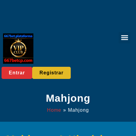
Rinha de galos
Pesca onlin
Últimas Not
Entrar
Registrar
Mahjong
Home
»
Mahjong