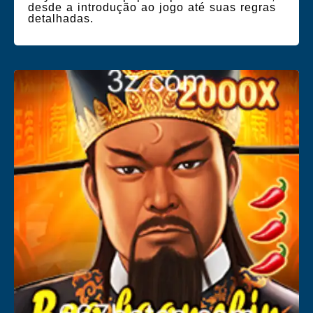
desde a introdução ao jogo até suas regras
detalhadas.