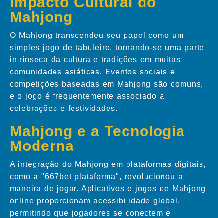
Impacto Cultural do
Mahjong
O Mahjong transcendeu seu papel como um
simples jogo de tabuleiro, tornando-se uma parte
intrínseca da cultura e tradições em muitas
comunidades asiáticas. Eventos sociais e
competições baseadas em Mahjong são comuns,
e o jogo é frequentemente associado a
celebrações e festividades.
Mahjong e a Tecnologia
Moderna
A integração do Mahjong em plataformas digitais,
como a "667bet plataforma", revolucionou a
maneira de jogar. Aplicativos e jogos de Mahjong
online proporcionam acessibilidade global,
permitindo que jogadores se conectem e