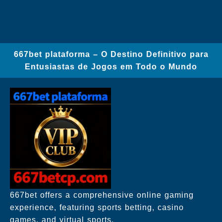
667bet plataforma – O Destino Definitivo para
Entusiastas de Jogos em Todo o Mundo
667bet offers a comprehensive online gaming
experience, featuring sports betting, casino
games, and virtual sports.