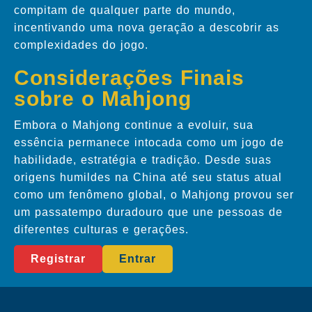
compitam de qualquer parte do mundo,
incentivando uma nova geração a descobrir as
complexidades do jogo.
Considerações Finais
sobre o Mahjong
Embora o Mahjong continue a evoluir, sua
essência permanece intocada como um jogo de
habilidade, estratégia e tradição. Desde suas
origens humildes na China até seu status atual
como um fenômeno global, o Mahjong provou ser
um passatempo duradouro que une pessoas de
diferentes culturas e gerações.
Registrar
Entrar