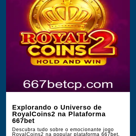
Explorando o Universo de
RoyalCoins2 na Plataforma
667bet
Descubra tudo sobre o emocionante jogo
RoyalCoins2 na popular plataforma 667bet,