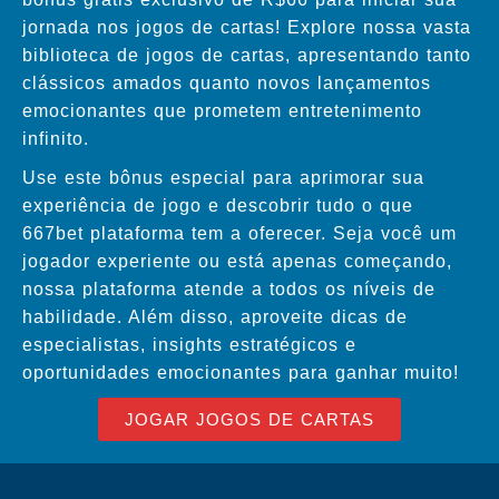
jornada nos jogos de cartas! Explore nossa vasta
biblioteca de jogos de cartas, apresentando tanto
clássicos amados quanto novos lançamentos
emocionantes que prometem entretenimento
infinito.
Use este bônus especial para aprimorar sua
experiência de jogo e descobrir tudo o que
667bet plataforma tem a oferecer. Seja você um
jogador experiente ou está apenas começando,
nossa plataforma atende a todos os níveis de
habilidade. Além disso, aproveite dicas de
especialistas, insights estratégicos e
oportunidades emocionantes para ganhar muito!
JOGAR JOGOS DE CARTAS