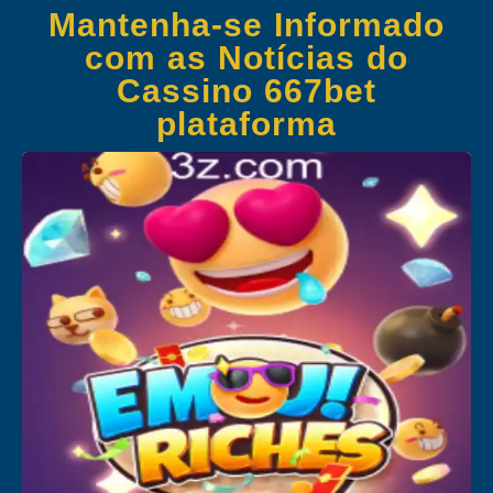
Mantenha-se Informado
com as Notícias do
Cassino 667bet
plataforma