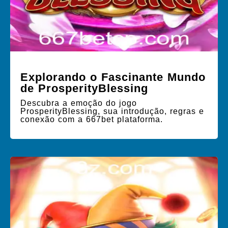
Explorando o Fascinante Mundo
de ProsperityBlessing
Descubra a emoção do jogo
ProsperityBlessing, sua introdução, regras e
conexão com a 667bet plataforma.