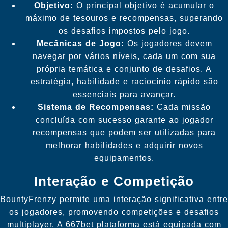
Objetivo:
O principal objetivo é acumular o
máximo de tesouros e recompensas, superando
os desafios impostos pelo jogo.
Mecânicas de Jogo:
Os jogadores devem
navegar por vários níveis, cada um com sua
própria temática e conjunto de desafios. A
estratégia, habilidade e raciocínio rápido são
essenciais para avançar.
Sistema de Recompensas:
Cada missão
concluída com sucesso garante ao jogador
recompensas que podem ser utilizadas para
melhorar habilidades e adquirir novos
equipamentos.
Interação e Competição
BountyFrenzy permite uma interação significativa entre
os jogadores, promovendo competições e desafios
multiplayer. A 667bet plataforma está equipada com