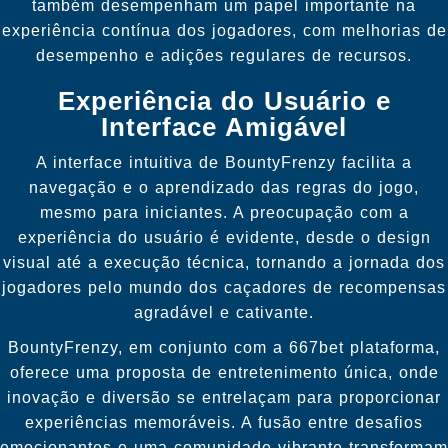
também desempenham um papel importante na
experiência contínua dos jogadores, com melhorias de
desempenho e adições regulares de recursos.
Experiência do Usuário e
Interface Amigável
A interface intuitiva de BountyFrenzy facilita a
navegação e o aprendizado das regras do jogo,
mesmo para iniciantes. A preocupação com a
experiência do usuário é evidente, desde o design
visual até a execução técnica, tornando a jornada dos
jogadores pelo mundo dos caçadores de recompensas
agradável e cativante.
BountyFrenzy, em conjunto com a 667bet plataforma,
oferece uma proposta de entretenimento única, onde
inovação e diversão se entrelaçam para proporcionar
experiências memoráveis. A fusão entre desafios
emocionantes e uma comunidade vibrante transformam