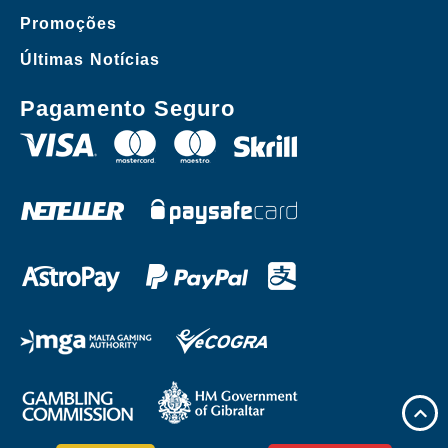
Promoções
Últimas Notícias
Pagamento Seguro