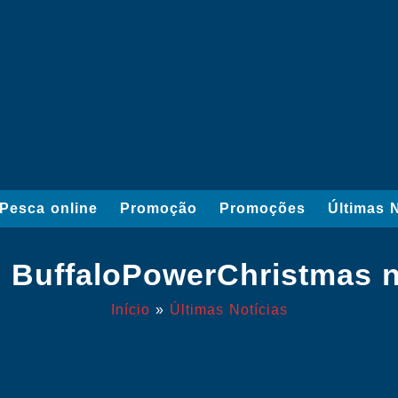
Pesca online
Promoção
Promoções
Últimas N
 BuffaloPowerChristmas n
Início
»
Últimas Notícias