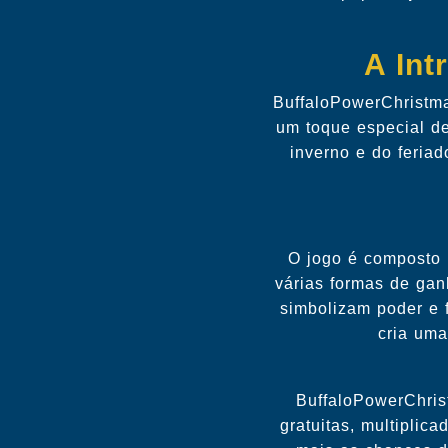
A Int
BuffaloPowerChristma
um toque especial de
inverno e do feria
O jogo é composto p
várias formas de gan
simbolizam poder e 
cria uma
BuffaloPowerChris
gratuitas, multiplic