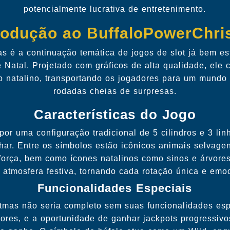
potencialmente lucrativa de entretenimento.
rodução ao BuffaloPowerChr
s é a continuação temática de jogos de slot já bem e
 Natal. Projetado com gráficos de alta qualidade, ele 
do natalino, transportando os jogadores para um mundo d
rodadas cheias de surpresas.
Características do Jogo
or uma configuração tradicional de 5 cilindros e 3 li
har. Entre os símbolos estão icônicos animais selvage
força, bem como ícones natalinos como sinos e árvores
 atmosfera festiva, tornando cada rotação única e emo
Funcionalidades Especiais
tmas não seria completo sem suas funcionalidades esp
adores, e a oportunidade de ganhar jackpots progressi