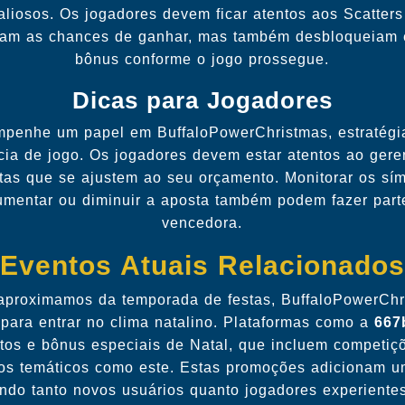
aliosos. Os jogadores devem ficar atentos aos Scatters
am as chances de ganhar, mas também desbloqueiam e
bônus conforme o jogo prossegue.
Dicas para Jogadores
mpenhe um papel em BuffaloPowerChristmas, estratégia
cia de jogo. Os jogadores devem estar atentos ao ger
tas que se ajustem ao seu orçamento. Monitorar os sí
mentar ou diminuir a aposta também podem fazer part
vencedora.
Eventos Atuais Relacionados
aproximamos da temporada de festas, BuffaloPowerChr
 para entrar no clima natalino. Plataformas como a
667
tos e bônus especiais de Natal, que incluem competi
gos temáticos como este. Estas promoções adicionam um
ando tanto novos usuários quanto jogadores experientes