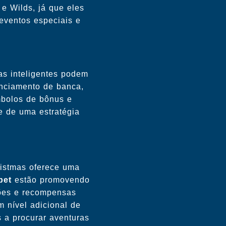
 e Wilds, já que eles
ventos especiais e
s inteligentes podem
enciamento de banca,
mbolos de bônus e
e de uma estratégia
istmas oferece uma
bet
estão promovendo
ções e recompensas
 nível adicional de
 a procurar aventuras