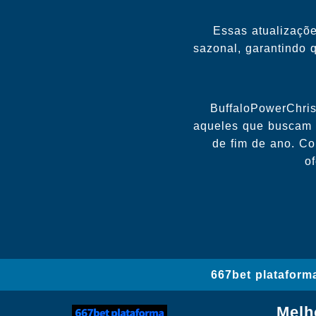
Essas atualizaçõ
sazonal, garantindo 
BuffaloPowerChris
aqueles que buscam 
de fim de ano. Co
o
667bet plataform
Melh