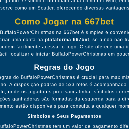
e ganho. O símbolo do búfalo atua como um Wild, enq
 serve como um Scatter, oferecendo diversas vantagens
Como Jogar na 667bet
BuffaloPowerChristmas na 667bet é simples e convenie
criar uma conta na
plataforma 667bet
, se ainda não 
 podem facilmente acessar o jogo. O site oferece uma i
ácil localizar e iniciar BuffaloPowerChristmas em pouc
Regras do Jogo
gras do BuffaloPowerChristmas é crucial para maximiz
ho. A disposição padrão de 5x3 rolos é acompanhada 
to, onde os jogadores precisam alinhar símbolos corre
ações ganhadoras são formadas da esquerda para a dire
mento estão disponíveis para consulta a qualquer mom
Símbolos e Seus Pagamentos
ffaloPowerChristmas tem um valor de pagamento difer