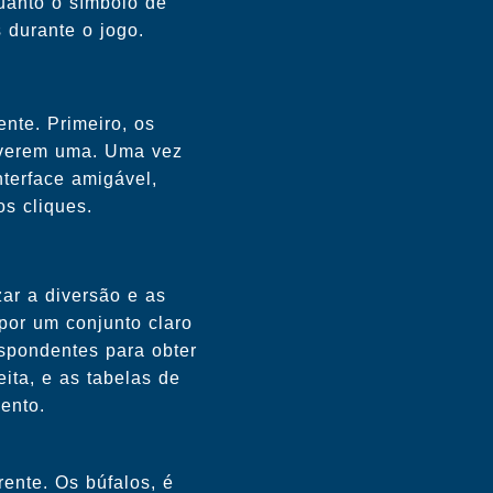
uanto o símbolo de
 durante o jogo.
nte. Primeiro, os
tiverem uma. Uma vez
nterface amigável,
os cliques.
ar a diversão e as
por um conjunto claro
spondentes para obter
ita, e as tabelas de
ento.
ente. Os búfalos, é