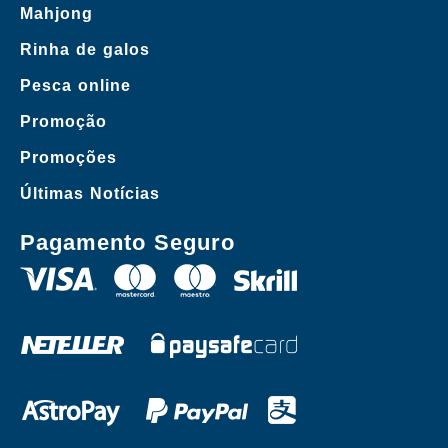
Mahjong
Rinha de galos
Pesca online
Promoção
Promoções
Últimas Notícias
Pagamento Seguro