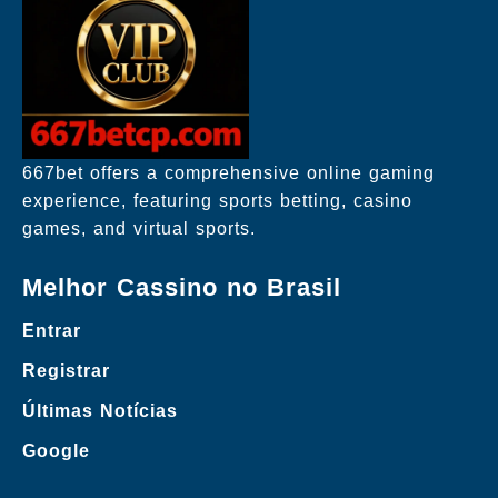
667bet offers a comprehensive online gaming
experience, featuring sports betting, casino
games, and virtual sports.
Melhor Cassino no Brasil
Entrar
Registrar
Últimas Notícias
Google