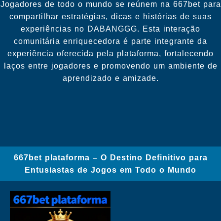
Jogadores de todo o mundo se reúnem na 667bet para
compartilhar estratégias, dicas e histórias de suas
experiências no DABANGGG. Esta interação
comunitária enriquecedora é parte integrante da
experiência oferecida pela plataforma, fortalecendo
laços entre jogadores e promovendo um ambiente de
aprendizado e amizade.
667bet plataforma – O Destino Definitivo para
Entusiastas de Jogos em Todo o Mundo