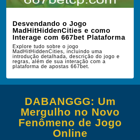
Desvendando o Jogo
MadHitHiddenCities e como
Interage com 667bet Plataforma
Explore tudo sobre o jogo
MadHitHiddenCities, incluindo uma
introdução detalhada, descrição do jogo e
regras, além de sua interação com a
plataforma de apostas 667bet.
DABANGGG: Um
Mergulho no Novo
Fenômeno de Jogo
Online