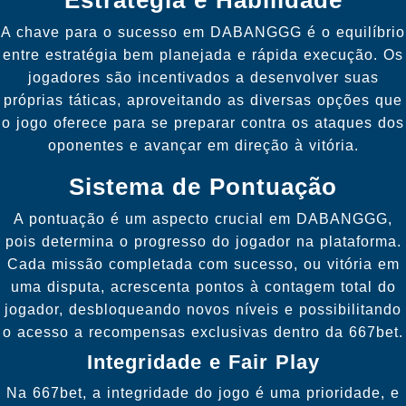
A chave para o sucesso em DABANGGG é o equilíbrio
entre estratégia bem planejada e rápida execução. Os
jogadores são incentivados a desenvolver suas
próprias táticas, aproveitando as diversas opções que
o jogo oferece para se preparar contra os ataques dos
oponentes e avançar em direção à vitória.
Sistema de Pontuação
A pontuação é um aspecto crucial em DABANGGG,
pois determina o progresso do jogador na plataforma.
Cada missão completada com sucesso, ou vitória em
uma disputa, acrescenta pontos à contagem total do
jogador, desbloqueando novos níveis e possibilitando
o acesso a recompensas exclusivas dentro da 667bet.
Integridade e Fair Play
Na 667bet, a integridade do jogo é uma prioridade, e