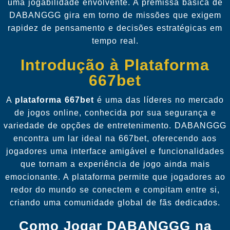
uma jogabilidade envolvente. A premissa básica de
DABANGGG gira em torno de missões que exigem
rapidez de pensamento e decisões estratégicas em
tempo real.
Introdução à Plataforma
667bet
A
plataforma 667bet
é uma das líderes no mercado
de jogos online, conhecida por sua segurança e
variedade de opções de entretenimento. DABANGGG
encontra um lar ideal na 667bet, oferecendo aos
jogadores uma interface amigável e funcionalidades
que tornam a experiência de jogo ainda mais
emocionante. A plataforma permite que jogadores ao
redor do mundo se conectem e compitam entre si,
criando uma comunidade global de fãs dedicados.
Como Jogar DABANGGG na