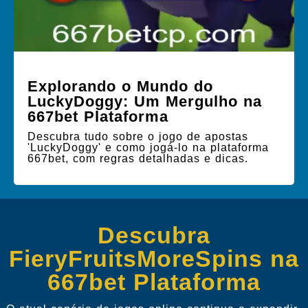
Explorando o Mundo do
LuckyDoggy: Um Mergulho na
667bet Plataforma
Descubra tudo sobre o jogo de apostas
'LuckyDoggy' e como jogá-lo na plataforma
667bet, com regras detalhadas e dicas.
Descubra
FieryFruitsMoreSpins na
667bet Plataforma