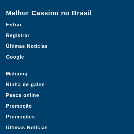
Melhor Cassino no Brasil
Entrar
Registrar
Últimas Notícias
Google
Mahjong
Rinha de galos
Pesca online
Promoção
Promoções
Últimas Notícias