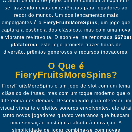
O atual cenário de jogos online continua a expandir-
se, trazendo novas experiências para jogadores ao
redor do mundo. Um dos lançamentos mais
empolgantes é o
FieryFruitsMoreSpins
, um jogo que
captura a essência dos clássicos, mas com uma nova
e vibrante reviravolta. Disponível na renomada
667bet
plataforma
, este jogo promete trazer horas de
diversão, prêmios generosos e recursos inovadores.
O Que é
FieryFruitsMoreSpins?
FieryFruitsMoreSpins é um jogo de slot com um tema
clássico de frutas, mas com um toque moderno que o
diferencia dos demais. Desenvolvido para oferecer um
visual vibrante e efeitos sonoros envolventes, ele atrai
tanto novos jogadores quanto veteranos que buscam
uma sensação nostálgica aliada à inovação. A
simplicidade de jogar combina-se com novas