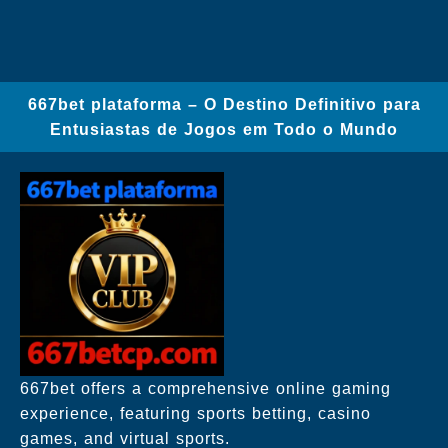
667bet plataforma – O Destino Definitivo para
Entusiastas de Jogos em Todo o Mundo
667bet offers a comprehensive online gaming
experience, featuring sports betting, casino
games, and virtual sports.