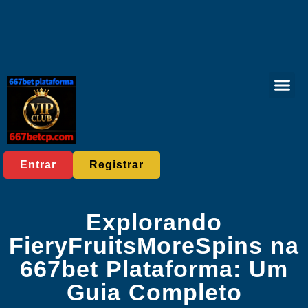
Rinha de galos
Pesca onlin
Últimas Not
Entrar
Registrar
Explorando
FieryFruitsMoreSpins na
667bet Plataforma: Um
Guia Completo