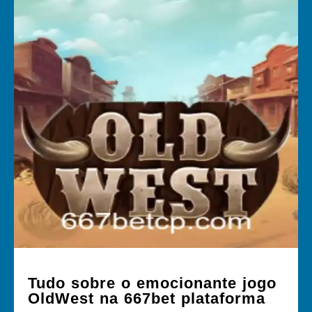
Tudo sobre o emocionante jogo
OldWest na 667bet plataforma