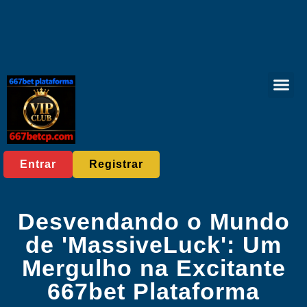
Rinha de galos
Pesca onlin
Últimas Not
Entrar
Registrar
Desvendando o Mundo
de 'MassiveLuck': Um
Mergulho na Excitante
667bet Plataforma