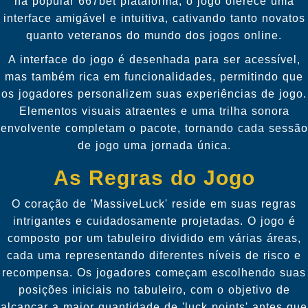
na popular 667bet plataforma, o jogo oferece uma
interface amigável e intuitiva, cativando tanto novatos
quanto veteranos do mundo dos jogos online.
A interface do jogo é desenhada para ser acessível,
mas também rica em funcionalidades, permitindo que
os jogadores personalizem suas experiências de jogo.
Elementos visuais atraentes e uma trilha sonora
envolvente completam o pacote, tornando cada sessão
de jogo uma jornada única.
As Regras do Jogo
O coração de 'MassiveLuck' reside em suas regras
intrigantes e cuidadosamente projetadas. O jogo é
composto por um tabuleiro dividido em várias áreas,
cada uma representando diferentes níveis de risco e
recompensa. Os jogadores começam escolhendo suas
posições iniciais no tabuleiro, com o objetivo de
alcançar a maior quantidade de 'luck points' antes que