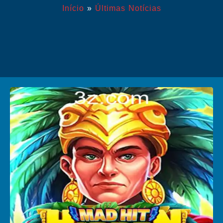
Início
»
Últimas Notícias