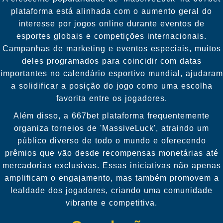
plataforma está alinhada com o aumento geral do
interesse por jogos online durante eventos de
esportes globais e competições internacionais.
Campanhas de marketing e eventos especiais, muitos
deles programados para coincidir com datas
importantes no calendário esportivo mundial, ajudaram
a solidificar a posição do jogo como uma escolha
favorita entre os jogadores.
Além disso, a 667bet plataforma frequentemente
organiza torneios de 'MassiveLuck', atraindo um
público diverso de todo o mundo e oferecendo
prêmios que vão desde recompensas monetárias até
mercadorias exclusivas. Essas iniciativas não apenas
amplificam o engajamento, mas também promovem a
lealdade dos jogadores, criando uma comunidade
vibrante e competitiva.