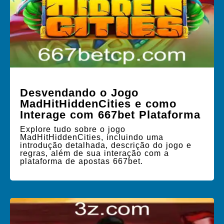
Desvendando o Jogo
MadHitHiddenCities e como
Interage com 667bet Plataforma
Explore tudo sobre o jogo
MadHitHiddenCities, incluindo uma
introdução detalhada, descrição do jogo e
regras, além de sua interação com a
plataforma de apostas 667bet.