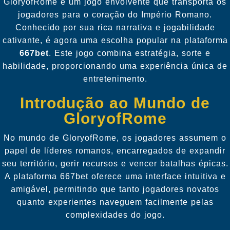
GloryofRome é um jogo envolvente que transporta os
jogadores para o coração do Império Romano.
Conhecido por sua rica narrativa e jogabilidade
cativante, é agora uma escolha popular na plataforma
667bet
. Este jogo combina estratégia, sorte e
habilidade, proporcionando uma experiência única de
entretenimento.
Introdução ao Mundo de
GloryofRome
No mundo de GloryofRome, os jogadores assumem o
papel de líderes romanos, encarregados de expandir
seu território, gerir recursos e vencer batalhas épicas.
A plataforma 667bet oferece uma interface intuitiva e
amigável, permitindo que tanto jogadores novatos
quanto experientes naveguem facilmente pelas
complexidades do jogo.