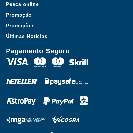
Pesca online
Promoção
Promoções
Últimas Notícias
Pagamento Seguro