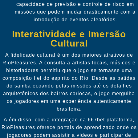
capacidade de previsão e controle de risco em
missões que podem mudar drasticamente com a
introdução de eventos aleatórios.
Interatividade e Imersão
Cultural
A fidelidade cultural é um dos maiores atrativos de
RioPleasures. A consulta a artistas locais, músicos e
historiadores permitiu que o jogo se tornasse uma
composição fiel do espírito do Rio. Desde as batidas
do samba ecoando pelas missões até os detalhes
arquitetônicos dos bairros cariocas, o jogo mergulha
os jogadores em uma experiência autenticamente
brasileira.
Além disso, com a integração na 667bet plataforma,
RioPleasures oferece portais de aprendizado onde os
jogadores podem assistir a vídeos e participar de