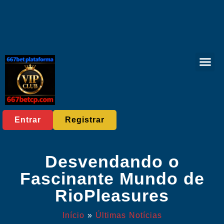
Rinha de galos
Pesca onlin
Últimas Not
Entrar
Registrar
Desvendando o
Fascinante Mundo de
RioPleasures
Início
»
Últimas Notícias