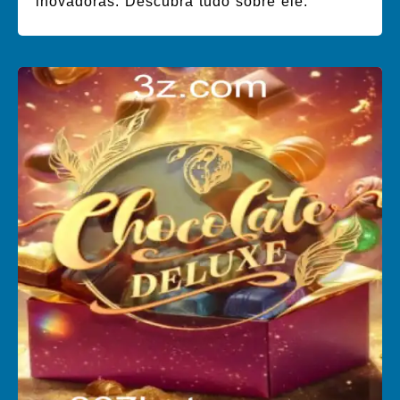
inovadoras. Descubra tudo sobre ele.